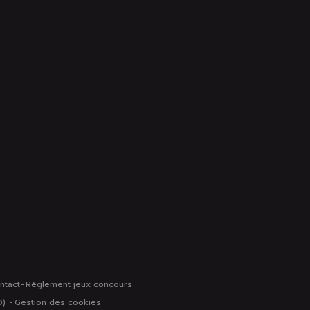
ntact
Règlement jeux concours
alisez vos préférences pour contrôler la manière dont vos informations sont m
D)
Gestion des cookies