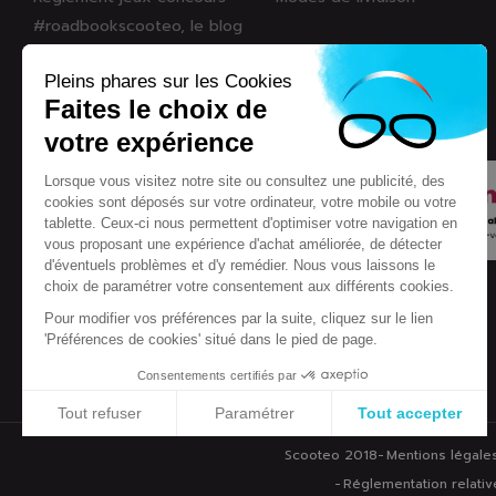
#roadbookscooteo, le blog
On parle de nous
Pleins phares sur les Cookies
Nos marques
Faites le choix de
Eco-participation
votre expérience
Lorsque vous visitez notre site ou consultez une publicité, des
cookies sont déposés sur votre ordinateur, votre mobile ou votre
tablette. Ceux-ci nous permettent d'optimiser votre navigation en
vous proposant une expérience d'achat améliorée, de détecter
d'éventuels problèmes et d'y remédier. Nous vous laissons le
choix de paramétrer votre consentement aux différents cookies.
Pour modifier vos préférences par la suite, cliquez sur le lien
'Préférences de cookies' situé dans le pied de page.
Consentements certifiés par
Tout refuser
Paramétrer
Tout accepter
Plateforme de Gestion du Consentement : Personnalisez vos Options
Axeptio consent
Scooteo 2018
Mentions légale
Notre plateforme vous permet d'adapter et de gérer vos paramètres de conf
Réglementation relative