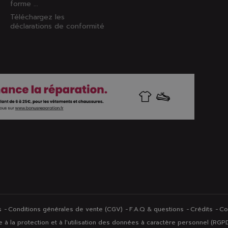
forme ...
Téléchargez les
déclarations de conformité
s
Conditions générales de vente (CGV)
F.A.Q & questions
Crédits
Co
identialité, en garantissant la conformité avec les réglementations. Personn
 à la protection et à l'utilisation des données à caractère personnel (RGP