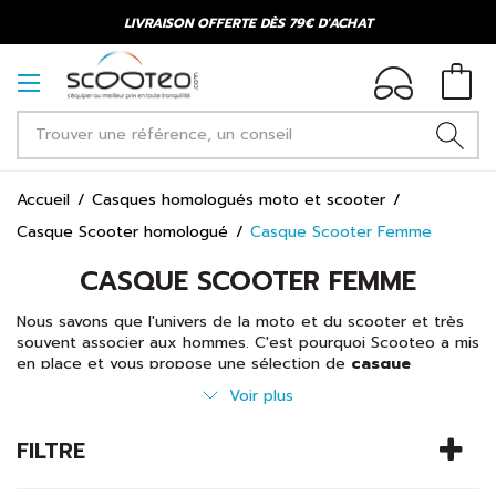
LIVRAISON OFFERTE DÈS 79€ D'ACHAT
Accueil
Casques homologués moto et scooter
Casque Scooter homologué
Casque Scooter Femme
CASQUE SCOOTER FEMME
Nous savons que l'univers de la moto et du scooter et très
souvent associer aux hommes. C'est pourquoi Scooteo a mis
en place et vous propose une sélection de
casque
scooter femme
adapté pour vous ! Grâce à nos marques
Voir plus
propres EOLE et KSK, vous trouverez différents types
de
casques scooter
pour motarde adapté à votre style !
FILTRE
Vous retrouverez une sélection de différents types de
casque comme des jet, des modulables ou des intégraux.
Que vous soyez une motarde aguerri ou novice, vous