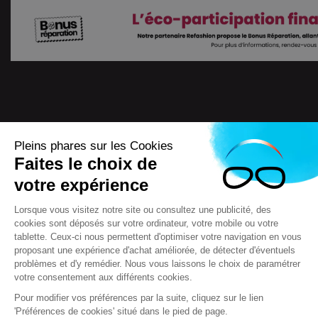
Pleins phares sur les Cookies
Faites le choix de
4.7
/
5
votre expérience
7722
Avis
Lorsque vous visitez notre site ou consultez une publicité, des
cookies sont déposés sur votre ordinateur, votre mobile ou votre
tablette. Ceux-ci nous permettent d'optimiser votre navigation en vous
proposant une expérience d'achat améliorée, de détecter d'éventuels
Scooteo 2018
Mentions légales
problèmes et d'y remédier. Nous vous laissons le choix de paramétrer
votre consentement aux différents cookies.
Conditions générales de vente (CGV)
F.A.Q & questions
Crédits
Contact
Règlement jeux concours
Pour modifier vos préférences par la suite, cliquez sur le lien
'Préférences de cookies' situé dans le pied de page.
Réglementation relative à la protection et à l'utilisation des