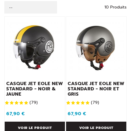
pourrez parfaire votre style pour ne pas passer innaperçu au
10 Produits
--
guidon de votre scooter.
Sachez que tous nos casques scooter femme sont
homologués ECE R 22.05 et répondent aux normes en
vigueur. N'oubliez pas de vous munir, si nécessaire,
d'une
visère de protection de rechange
car c'est un
élément indispensable pour vous assurer une bonne visibilité
et rouler en toute sécurité.
CASQUE JET EOLE NEW
CASQUE JET EOLE NEW
STANDARD - NOIR &
STANDARD - NOIR ET
JAUNE
GRIS
(
79
)
(
79
)
67,90 €
67,90 €
VOIR LE PRODUIT
VOIR LE PRODUIT