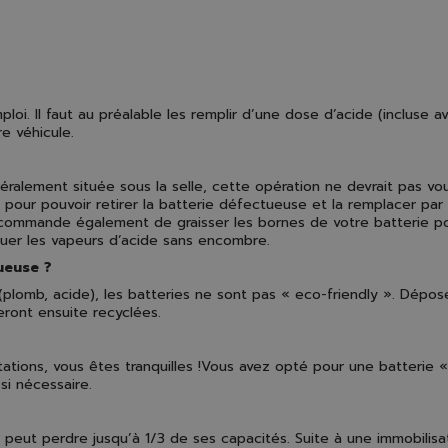
loi. Il faut au préalable les remplir d’une dose d’acide (incluse 
e véhicule.
ralement située sous la selle, cette opération ne devrait pas vous
pour pouvoir retirer la batterie défectueuse et la remplacer par
recommande également de graisser les bornes de votre batterie pou
vacuer les vapeurs d’acide sans encombre.
ueuse ?
lomb, acide), les batteries ne sont pas « eco-friendly ». Dépos
eront ensuite recyclées.
ations, vous êtes tranquilles !Vous avez opté pour une batterie «
si nécessaire.
peut perdre jusqu’à 1/3 de ses capacités. Suite à une immobilisat