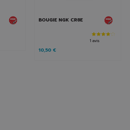
BOUGIE NGK CR8E
1
avis
10,50 €