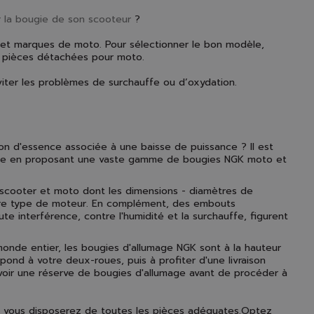
la bougie de son scooteur
?
 et marques de moto. Pour sélectionner le bon modèle,
es pièces détachées pour moto.
iter les problèmes de surchauffe ou d’oxydation.
n d'essence associée à une baisse de puissance ? Il est
âche en proposant une vaste gamme de bougies NGK moto et
 scooter et moto dont les dimensions - diamètres de
otre type de moteur. En complément, des embouts
ute interférence, contre l'humidité et la surchauffe, figurent
nde entier, les bougies d'allumage NGK sont à la hauteur
spond à votre deux-roues, puis à profiter d'une livraison
évoir une réserve de bougies d'allumage avant de procéder à
, vous disposerez de toutes les pièces adéquates.Optez