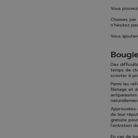
Vous pouvez
Choisies par
n’hésitez pa
Vous ajouter
Bougie
Des difficul
temps de cha
scooter à pri
Parmi les ré
filetage et 
antiparasites
naturellemen
Approuvées e
de leur réput
gratuite pou
l'entretien 
En cas de bo