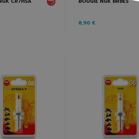
NGK CR7HSA
BOUGIE NGK BR8ES
8,90 €