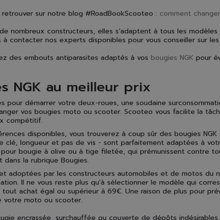
 retrouver sur notre blog #RoadBookScooteo :
comment changer 
 de nombreux constructeurs, elles s’adaptent à tous les modèles
s à contacter nos experts disponibles pour vous conseiller sur l
ez des embouts antiparasites adaptés à vos
bougies NGK
pour év
s NGK au meilleur prix
tés pour démarrer votre deux-roues, une soudaine surconsommatio
nger vos bougies moto ou scooter. Scooteo vous facilite la t
x compétitif.
férences disponibles, vous trouverez à coup sûr des bougies NGK
de clé, longueur et pas de vis - sont parfaitement adaptées à v
 pour bougie à olive ou à tige filetée, qui prémunissent contre to
t dans la rubrique Bougies.
t adoptées par les constructeurs automobiles et de motos du mo
ation. Il ne vous reste plus qu'à sélectionner le modèle qui corre
r tout achat égal ou supérieur à 69€. Une raison de plus pour pr
de votre moto ou scooter.
ugie encrassée, surchauffée ou couverte de dépôts indésirables