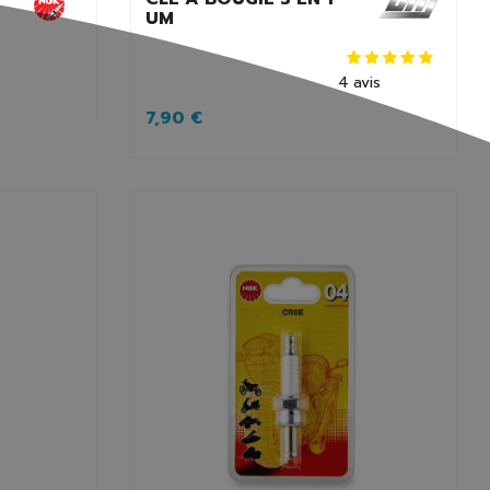
UM
4
avis
7,90 €