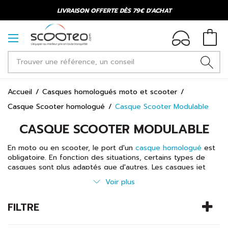
LIVRAISON OFFERTE DÈS 79€ D'ACHAT
Accueil
Casques homologués moto et scooter
Casque Scooter homologué
Casque Scooter Modulable
CASQUE SCOOTER MODULABLE
En moto ou en scooter, le port d'un
casque homologué
est
obligatoire. En fonction des situations, certains types de
casques sont plus adaptés que d'autres. Les casques jet
conviennent pour les trajets en milieu urbain, car ils se
Voir plus
mettent et se retirent facilement tout en étant peu
encombrants. Pour les motards adeptes de vitesse et de
FILTRE
longs trajets, le casque intégral s'impose. Celui-ci apporte
davantage de sécurité en protégeant l'ensemble de la tête.
Le cross, quant à lui, est conçu pour les amateurs de tout