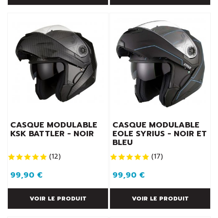
équipement vous donne un style moderne et urbain !
Certains modèles que nous proposons possèdent une
double homologation : la position intégral et jet sont
autorisées sur les routes. Ces casques de type modulable
présentent également une visière dotée d'un traitement
anti-rayures. Cette dernière peut être doublée d'un écran
solaire, idéal pour rouler avec le beau temps.
Le design de ces casques est très soigné, avec un style qui
peut être futuriste, épuré ou personnalisé. La coque peut
être de différentes couleurs pour que chaque scootériste
trouve un équipement assorti à son style et à celui de son
véhicule.
CASQUE MODULABLE
CASQUE MODULABLE
KSK BATTLER - NOIR
EOLE SYRIUS - NOIR ET
BLEU
(
12
)
(
17
)
99,90 €
99,90 €
VOIR LE PRODUIT
VOIR LE PRODUIT