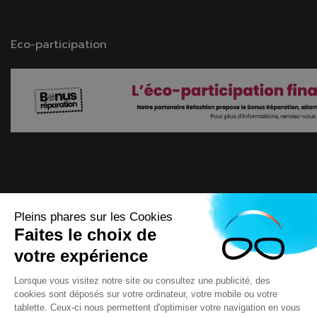
Eco-participation
Pleins phares sur les Cookies
Faites le choix de
4.7
/
5
votre expérience
7722
Avis
Lorsque vous visitez notre site ou consultez une publicité, des
cookies sont déposés sur votre ordinateur, votre mobile ou votre
tablette. Ceux-ci nous permettent d'optimiser votre navigation en vous