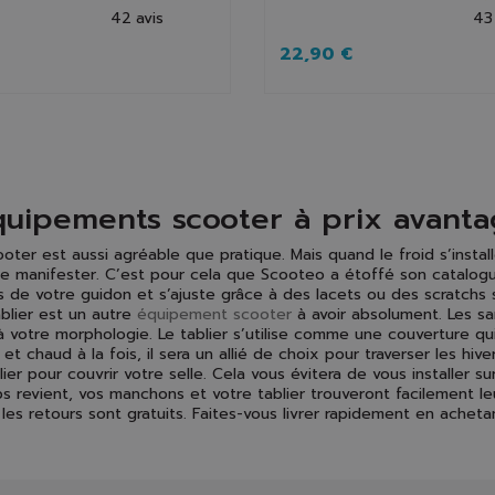
42
avis
43
22,90 €
uipements scooter à prix avant
oter est aussi agréable que pratique. Mais quand le froid s’install
e manifester. C’est pour cela que Scooteo a étoffé son catalog
 de votre guidon et s’ajuste grâce à des lacets ou des scratchs s
tablier est un autre
équipement scooter
à avoir absolument. Les sa
à votre morphologie. Le tablier s’utilise comme une couverture q
t chaud à la fois, il sera un allié de choix pour traverser les hiv
ablier pour couvrir votre selle. Cela vous évitera de vous installer
 revient, vos manchons et votre tablier trouveront facilement leu
les retours sont gratuits. Faites-vous livrer rapidement en achet