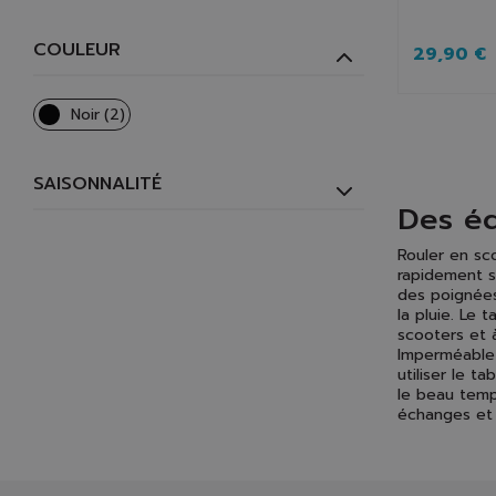
COULEUR
29,90 €
Noir
(2)
SAISONNALITÉ
Des éq
Rouler en sco
rapidement s
des poignées
la pluie. Le 
scooters et 
Imperméable e
utiliser le t
le beau temps
échanges et 