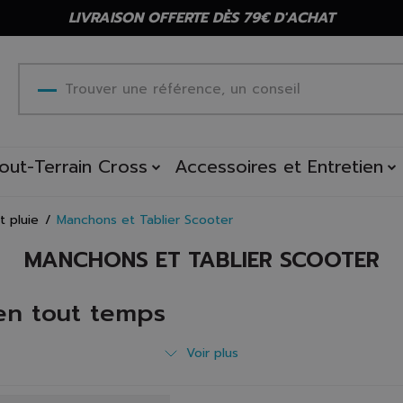
LIVRAISON OFFERTE DÈS 79€ D'ACHAT
out-Terrain Cross
Accessoires et Entretien
t pluie
Manchons et Tablier Scooter
MANCHONS ET TABLIER SCOOTER
en tout temps
 manchon et un tablier qui vous offrent la possibilité d’enfourch
Voir plus
l ne vous dérangeront. Consultez notre sélection et équipez-vou
mauvais temps. Vos mains et vos jambes sont particulièrement exp
s tabliers compatibles avec votre scooter sur Scooteo.