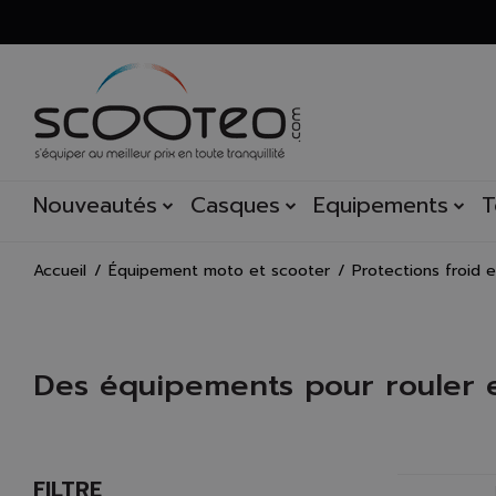
Nouveautés
Casques
Equipements
T
Accueil
Équipement moto et scooter
Protections froid e
Des équipements pour rouler 
Spécialiste de l’équipement scooter, Scooteo vous propose un
le froid et encore moins les projections qui viennent du so
un
casque scooter
ne suffit pas à vous protéger en cas de 
FILTRE
Découvrez les différents modèles de manchons mais aussi le