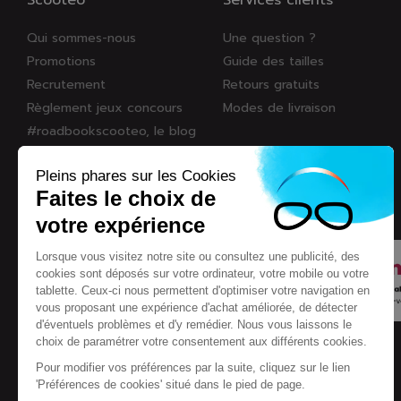
Scooteo
Services clients
Qui sommes-nous
Une question ?
Promotions
Guide des tailles
Recrutement
Retours gratuits
Règlement jeux concours
Modes de livraison
#roadbookscooteo, le blog
On parle de nous
Pleins phares sur les Cookies
Nos marques
Faites le choix de
Eco-participation
votre expérience
Lorsque vous visitez notre site ou consultez une publicité, des
cookies sont déposés sur votre ordinateur, votre mobile ou votre
tablette. Ceux-ci nous permettent d'optimiser votre navigation en
vous proposant une expérience d'achat améliorée, de détecter
d'éventuels problèmes et d'y remédier. Nous vous laissons le
choix de paramétrer votre consentement aux différents cookies.
Pour modifier vos préférences par la suite, cliquez sur le lien
'Préférences de cookies' situé dans le pied de page.