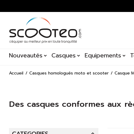
Nouveautés
Casques
Equipements
T
Accueil
Casques homologués moto et scooter
Casque 
Des casques conformes aux règ
Vous recherchez de nouveaux équipements pour votre moto
votre moto pour aller au travail, pour des circuits cross ou p
proposons aussi le remplacement des écrans, des
visières 
complémentaires.
CATEGORIES