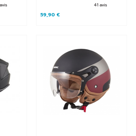
avis
41
avis
59,90 €