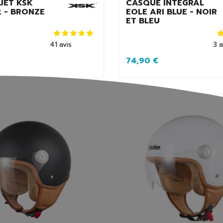
JET KSK
CASQUE INTÉGRAL
 - BRONZE
EOLE ARI BLUE - NOIR
ET BLEU
41
avis
3
a
74,90 €