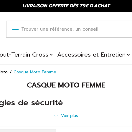
LIVRAISON OFFERTE DÈS 79€ D'ACHAT
out-Terrain Cross
Accessoires et Entretien
Moto
Casque Moto Femme
CASQUE MOTO FEMME
les de sécurité
 ? SCOOTEO vous propose une large gamme de casques homologu
Voir plus
endant vos vacances, le port d'un casque est obligatoire ! Afin de
et des masques
. N'hésitez pas à contacter SCOOTEO par téléphon