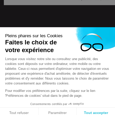
Pleins phares sur les Cookies
Faites le choix de
4.7
/
5
votre expérience
7722
Avis
Lorsque vous visitez notre site ou consultez une publicité, des
cookies sont déposés sur votre ordinateur, votre mobile ou votre
tablette. Ceux-ci nous permettent d'optimiser votre navigation en vous
proposant une expérience d'achat améliorée, de détecter d'éventuels
Scooteo 2018
Mentions légales
problèmes et d'y remédier. Nous vous laissons le choix de paramétrer
votre consentement aux différents cookies.
Conditions générales de vente (CGV)
F.A.Q & questions
Crédits
Contact
Règlement jeux concours
Pour modifier vos préférences par la suite, cliquez sur le lien
'Préférences de cookies' situé dans le pied de page.
Réglementation relative à la protection et à l'utilisation des
données à caractère personnel (RGPD)
Consentements certifiés par
Gestion des cookies
Tout refuser
Paramétrer
Tout accepter