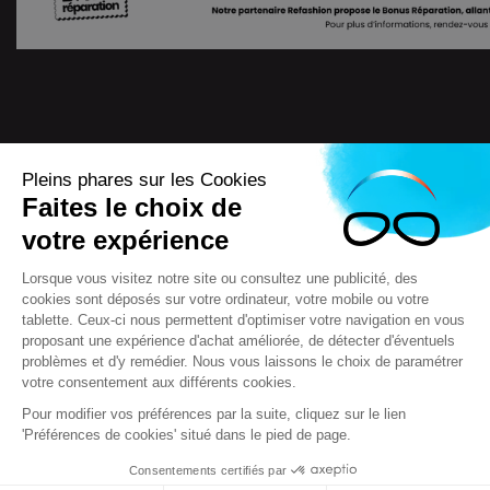
Pleins phares sur les Cookies
Faites le choix de
4.7
/
5
votre expérience
7722
Avis
Lorsque vous visitez notre site ou consultez une publicité, des
cookies sont déposés sur votre ordinateur, votre mobile ou votre
tablette. Ceux-ci nous permettent d'optimiser votre navigation en vous
proposant une expérience d'achat améliorée, de détecter d'éventuels
Scooteo 2018
Mentions légales
problèmes et d'y remédier. Nous vous laissons le choix de paramétrer
votre consentement aux différents cookies.
Conditions générales de vente (CGV)
F.A.Q & questions
Crédits
Contact
Règlement jeux concours
Pour modifier vos préférences par la suite, cliquez sur le lien
'Préférences de cookies' situé dans le pied de page.
Réglementation relative à la protection et à l'utilisation des
données à caractère personnel (RGPD)
Consentements certifiés par
Gestion des cookies