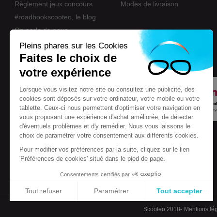
Règlement jeux concours
Modes de livraison
#roadbookscooteo, le blog
On parle de nous
Nos marques
Pleins phares sur les Cookies
Faites le choix de
Eco-participation
votre expérience
Lorsque vous visitez notre site ou consultez une publicité, des
cookies sont déposés sur votre ordinateur, votre mobile ou votre
tablette. Ceux-ci nous permettent d'optimiser votre navigation en
vous proposant une expérience d'achat améliorée, de détecter
d'éventuels problèmes et d'y remédier. Nous vous laissons le
choix de paramétrer votre consentement aux différents cookies.
Pour modifier vos préférences par la suite, cliquez sur le lien
'Préférences de cookies' situé dans le pied de page.
Consentements certifiés par
Tout refuser
Paramétrer
Tout accepter
Plateforme de Gestion du Consentement : Personnalisez vos Options
Axeptio consent
Scooteo 2018
Mentions lé