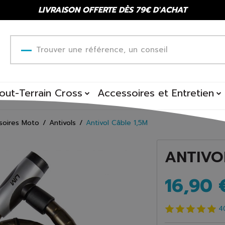
LIVRAISON OFFERTE DÈS 79€ D'ACHAT
out-Terrain Cross
Accessoires et Entretien
soires Moto
Antivols
Antivol Câble 1,5M
ANTIVO
16,90 
4