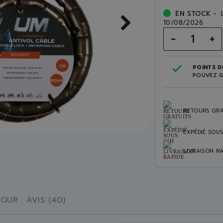
EN STOCK -
10/08/2026
-
+
POINTS DE
POUVEZ G
RETOURS GRA
EXPÉDIÉ SOU
LIVRAISON RA
TOUR
AVIS (40)