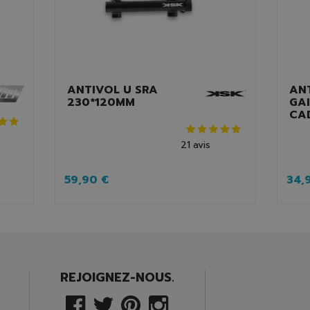
ANTIVOL U SRA
AN
230*120MM
GAI
CA
21
avis
59,90 €
34,
REJOIGNEZ-NOUS.