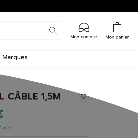
Mon compte
Mon panier
Marques
L CÂBLE 1,5M
€
0
avis