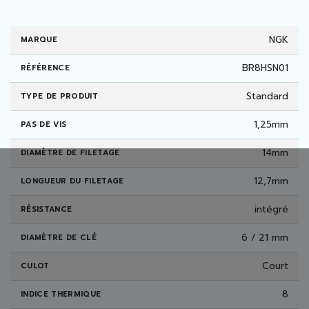
NGK
MARQUE
BR8HSN01
RÉFÉRENCE
Standard
TYPE DE PRODUIT
1,25mm
PAS DE VIS
14mm
DIAMÈTRE DE FILETAGE
12,7mm
LONGUEUR DU FILETAGE
intégré
RÉSISTANCE
6 / 21 mm
DIAMÈTRE DE CLÉ
Court
CULOT
8
INDICE THERMIQUE