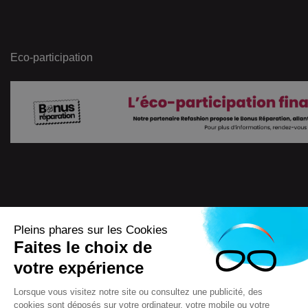
Eco-participation
Pleins phares sur les Cookies
Faites le choix de
4.7
/
5
votre expérience
7722
Avis
Lorsque vous visitez notre site ou consultez une publicité, des
cookies sont déposés sur votre ordinateur, votre mobile ou votre