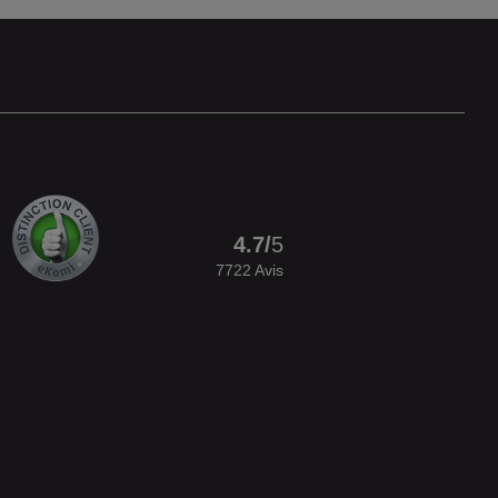
4.7
/
5
7722
Avis