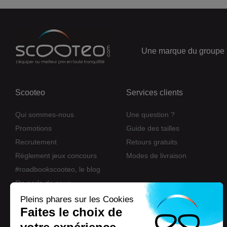
Une marque du groupe 
Scooteo
Services clients
Qui sommes-nous
Une question ?
Promotions
Guide des tailles
Recrutement
Retours gratuits
Règlement jeux concours
Modes de livraison
#roadbookscooteo, le blog
On parle de nous
Nos marques
Pleins phares sur les Cookies
Faites le choix de
Eco-participation