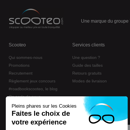
Une marque du groupe 
Scooteo
Services clients
Qui sommes-nous
Une question ?
Promotions
Guide des tailles
Recrutement
Retours gratuits
Règlement jeux concours
Modes de livraison
#roadbookscooteo, le blog
On parle de nous
Nos marques
Pleins phares sur les Cookies
Faites le choix de
Eco-participation
votre expérience