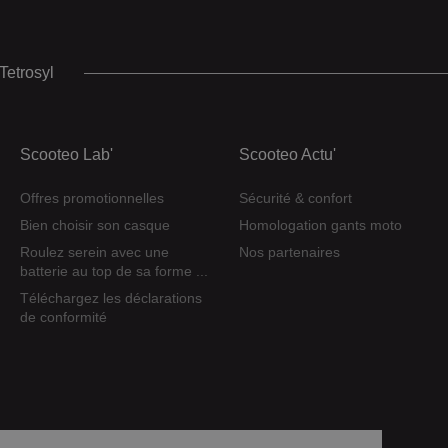
Tetrosyl
Scooteo Lab'
Scooteo Actu'
Offres promotionnelles
Sécurité & confort
Bien choisir son casque
Homologation gants moto
Roulez serein avec une
Nos partenaires
batterie au top de sa forme ...
Téléchargez les déclarations
de conformité