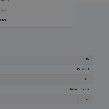
TUITS
S 24H
PIDE
UM
UMGILET
CE
Taille unique
0.13 kg