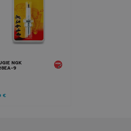
UGIE NGK
R8EA-9
0 €