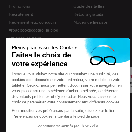
Promotions
Guide des tailles
Recrutement
Retours gratuits
Règlement jeux concours
Modes de livraison
#roadbookscooteo, le blog
On parle de nous
Nos marques
Pleins phares sur les Cookies
Faites le choix de
Eco-participation
votre expérience
Lorsque vous visitez notre site ou consultez une publicité, des
cookies sont déposés sur votre ordinateur, votre mobile ou votre
tablette. Ceux-ci nous permettent d'optimiser votre navigation en
vous proposant une expérience d'achat améliorée, de détecter
d'éventuels problèmes et d'y remédier. Nous vous laissons le
choix de paramétrer votre consentement aux différents cookies.
Pour modifier vos préférences par la suite, cliquez sur le lien
'Préférences de cookies' situé dans le pied de page.
Consentements certifiés par