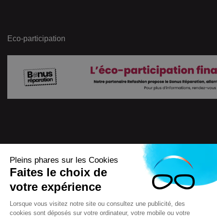
Eco-participation
Pleins phares sur les Cookies
Faites le choix de
4.7
/
5
votre expérience
7722
Avis
Lorsque vous visitez notre site ou consultez une publicité, des
cookies sont déposés sur votre ordinateur, votre mobile ou votre