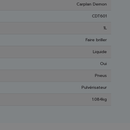
Carplan Demon
CDT601
1L
Faire briller
Liquide
Oui
Pneus
Pulvérisateur
1.084kg