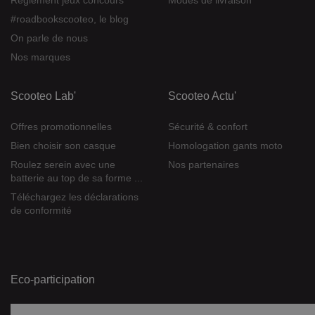
Règlement jeux concours
Modes de livraison
#roadbookscooteo, le blog
On parle de nous
Nos marques
Scooteo Lab'
Scooteo Actu'
Offres promotionnelles
Sécurité & confort
Bien choisir son casque
Homologation gants moto
Roulez serein avec une
Nos partenaires
batterie au top de sa forme ...
Téléchargez les déclarations
de conformité
Eco-participation