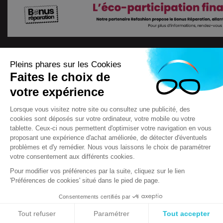
Pleins phares sur les Cookies
Faites le choix de
votre expérience
Lorsque vous visitez notre site ou consultez une publicité, des
cookies sont déposés sur votre ordinateur, votre mobile ou votre
4.7
/
5
tablette. Ceux-ci nous permettent d'optimiser votre navigation en vous
7722
Avis
proposant une expérience d'achat améliorée, de détecter d'éventuels
problèmes et d'y remédier. Nous vous laissons le choix de paramétrer
votre consentement aux différents cookies.
Pour modifier vos préférences par la suite, cliquez sur le lien
'Préférences de cookies' situé dans le pied de page.
Scooteo 2018
Mentions légales
Conditions générales de vente (CGV)
F.A.Q & questions
Crédits
Consentements certifiés par
Contact
Règlement jeux concours
Tout refuser
Paramétrer
Tout accepter
Réglementation relative à la protection et à l'utilisation des données à