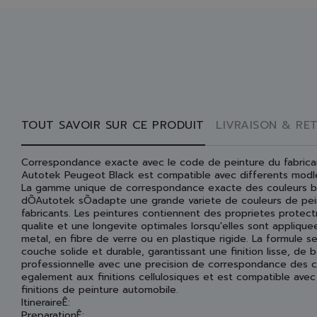
TOUT SAVOIR SUR CE PRODUIT
LIVRAISON & RE
Correspondance exacte avec le code de peinture du fabrica
Autotek Peugeot Black est compatible avec differents modle
La gamme unique de correspondance exacte des couleurs b
dÕAutotek sÕadapte une grande variete de couleurs de pein
fabricants. Les peintures contiennent des proprietes protect
qualite et une longevite optimales lorsqu'elles sont applique
metal, en fibre de verre ou en plastique rigide. La formule s
couche solide et durable, garantissant une finition lisse, de 
professionnelle avec une precision de correspondance des co
egalement aux finitions cellulosiques et est compatible ave
finitions de peinture automobile.
ItineraireÊ:
PreparationÊ: