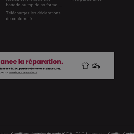
batterie au top de sa forme ...
Téléchargez les déclarations
de conformité
gales
Conditions générales de vente (CGV)
F.A.Q & questions
Crédits
Contac