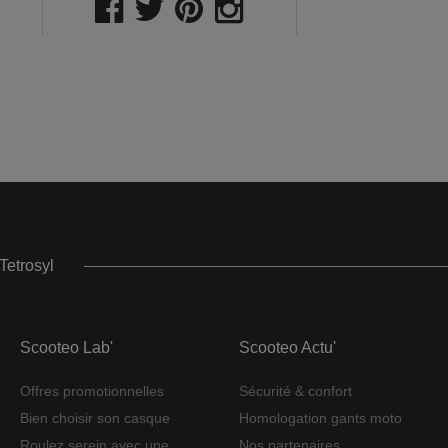
Tetrosyl
Scooteo Lab'
Scooteo Actu'
Offres promotionnelles
Sécurité & confort
Bien choisir son casque
Homologation gants moto
Roulez serein avec une
Nos partenaires