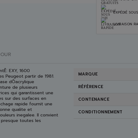
EXPÉDIÉ SOU
LIVRAISON RA
TOUR
ntÊ: EXY, 1600
MARQUE
s Peugeot partir de 1981.
ase dÕacrylique
RÉFÉRENCE
ture de plusieurs
rices qui garantissent une
es sur des surfaces en
CONTENANCE
echage rapide fournit une
bonne qualite et
CONDITIONNEMENT
uleurs inegalee. Il convient
c presque toutes les