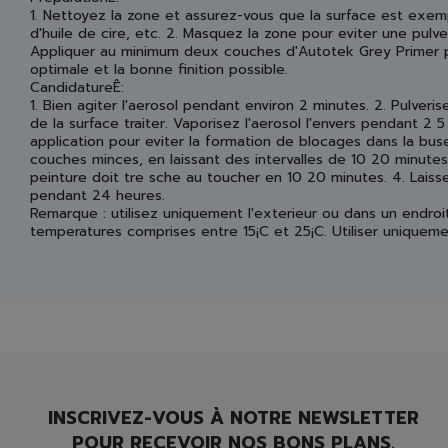
1. Nettoyez la zone et assurez-vous que la surface est exemp
d'huile de cire, etc. 2. Masquez la zone pour eviter une pulve
Appliquer au minimum deux couches d'Autotek Grey Primer
optimale et la bonne finition possible.
CandidatureÊ:
1. Bien agiter l'aerosol pendant environ 2 minutes. 2. Pulver
de la surface traiter. Vaporisez l'aerosol l'envers pendant 2
application pour eviter la formation de blocages dans la buse
couches minces, en laissant des intervalles de 10 20 minutes
peinture doit tre sche au toucher en 10 20 minutes. 4. Lais
pendant 24 heures.
Remarque : utilisez uniquement l'exterieur ou dans un endroi
temperatures comprises entre 15¡C et 25¡C. Utiliser uniquem
INSCRIVEZ-VOUS À NOTRE NEWSLETTER
POUR RECEVOIR NOS BONS PLANS.