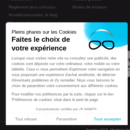
Règlement jeux concours
Modes de livraison
#roadbookscooteo, le blog
On parle de nous
Nos marques
Pleins phares sur les Cookies
Faites le choix de
Eco-participation
votre expérience
Lorsque vous visitez notre site ou consultez une publicité, des
cookies sont déposés sur votre ordinateur, votre mobile ou votre
tablette. Ceux-ci nous permettent d'optimiser votre navigation en
vous proposant une expérience d'achat améliorée, de détecter
d'éventuels problèmes et d'y remédier. Nous vous laissons le
choix de paramétrer votre consentement aux différents cookies.
Pour modifier vos préférences par la suite, cliquez sur le lien
'Préférences de cookies' situé dans le pied de page.
Consentements certifiés par
Tout refuser
Paramétrer
Tout accepter
Plateforme de Gestion du Consentement : Personnalisez vos Options
Axeptio consent
Scooteo 2018
Mentions lé