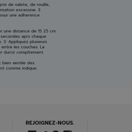
te de salete, de rouille,
risation excessive. 3.
 pour une adherence
iser une distance de 15 25 cm
 5 secondes aprs chaque
. 3. Appliquez plusieurs
 entre les couches. La
ser durcir compltement
t bien ventile des
ent comme indique.
REJOIGNEZ-NOUS.