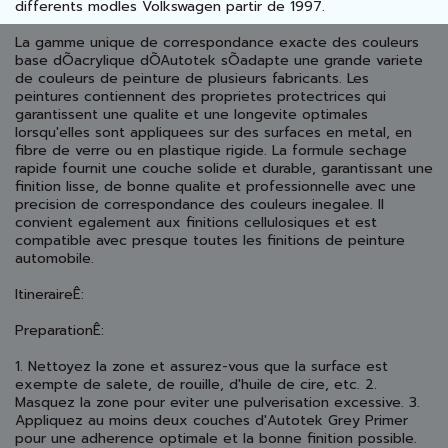
differents modles Volkswagen partir de 1997.
La gamme unique de correspondance exacte des couleurs
base dÕacrylique dÕAutotek sÕadapte une grande variete
de couleurs de peinture de plusieurs fabricants. Les
peintures contiennent des proprietes protectrices qui
garantissent une qualite et une longevite optimales
lorsqu'elles sont appliquees sur des surfaces en metal, en
fibre de verre ou en plastique rigide. La formule sechage
rapide fournit une couche solide et durable, garantissant une
finition lisse, de bonne qualite et professionnelle avec une
precision de correspondance des couleurs inegalee. Il
convient egalement aux finitions cellulosiques et est
compatible avec presque toutes les finitions de peinture
automobile.
ItineraireÊ:
PreparationÊ:
1. Nettoyez la zone et assurez-vous que la surface est
exempte de salete, de rouille, d'huile de cire, etc. 2.
Masquez la zone pour eviter une pulverisation excessive. 3.
Appliquez au moins deux couches d'Autotek Grey Primer
pour une adherence optimale et la bonne finition possible.