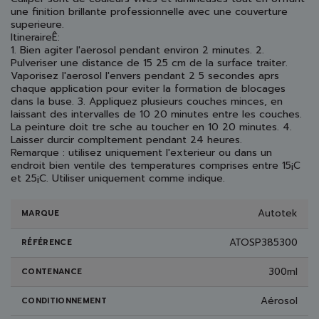
une finition brillante professionnelle avec une couverture
superieure.
ItineraireÊ:
1. Bien agiter l'aerosol pendant environ 2 minutes. 2.
Pulveriser une distance de 15 25 cm de la surface traiter.
Vaporisez l'aerosol l'envers pendant 2 5 secondes aprs
chaque application pour eviter la formation de blocages
dans la buse. 3. Appliquez plusieurs couches minces, en
laissant des intervalles de 10 20 minutes entre les couches.
La peinture doit tre sche au toucher en 10 20 minutes. 4.
Laisser durcir compltement pendant 24 heures.
Remarque : utilisez uniquement l'exterieur ou dans un
endroit bien ventile des temperatures comprises entre 15¡C
et 25¡C. Utiliser uniquement comme indique.
Autotek
MARQUE
ATOSP385300
RÉFÉRENCE
300ml
CONTENANCE
Aérosol
CONDITIONNEMENT