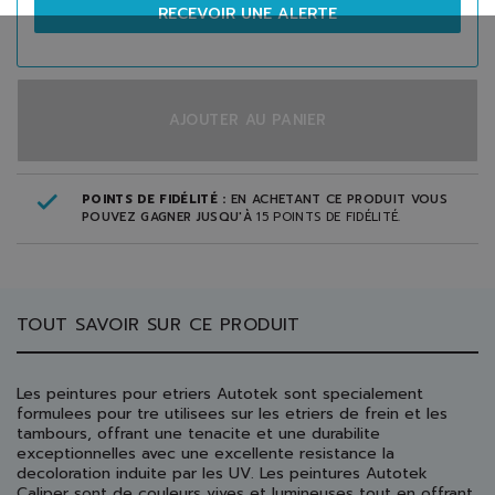
RECEVOIR UNE ALERTE
AJOUTER AU PANIER
POINTS DE FIDÉLITÉ :
EN ACHETANT CE PRODUIT VOUS
POUVEZ GAGNER JUSQU'À
15
POINTS DE FIDÉLITÉ
.
TOUT SAVOIR SUR CE PRODUIT
Les peintures pour etriers Autotek sont specialement
formulees pour tre utilisees sur les etriers de frein et les
tambours, offrant une tenacite et une durabilite
exceptionnelles avec une excellente resistance la
decoloration induite par les UV. Les peintures Autotek
Caliper sont de couleurs vives et lumineuses tout en offrant