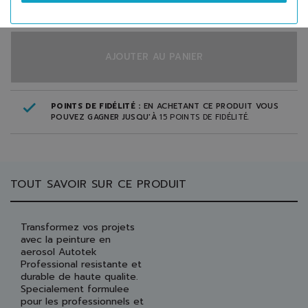
AJOUTER AU PANIER
POINTS DE FIDÉLITÉ :
EN ACHETANT CE PRODUIT VOUS
POUVEZ GAGNER JUSQU'À
15
POINTS DE FIDÉLITÉ
.
TOUT SAVOIR SUR CE PRODUIT
Transformez vos projets
avec la peinture en
aerosol Autotek
Professional resistante et
durable de haute qualite.
Specialement formulee
pour les professionnels et