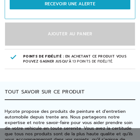
RECEVOIR UNE ALERTE
AJOUTER AU PANIER
POINTS DE FIDÉLITÉ :
EN ACHETANT CE PRODUIT VOUS
POUVEZ GAGNER JUSQU'À
13
POINTS DE FIDÉLITÉ
.
TOUT SAVOIR SUR CE PRODUIT
Hycote propose des produits de peinture et d'entretien
automobile depuis trente ans. Nous partageons notre
expertise et notre savoir-faire pour vous aider prendre soin
de votre vehicule en toute serenite. Vous avez la certitude
que tous nos produits sont de la plus haute qualite et qu'ils
vous accompagneront dans vos projets, qu'il s'agisse de