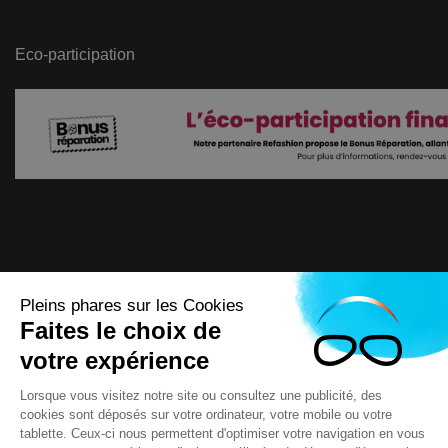
Eco-participation
Pleins phares sur les Cookies
Faites le choix de
4.7
/
5
votre expérience
7722
Avis
Lorsque vous visitez notre site ou consultez une publicité, des
cookies sont déposés sur votre ordinateur, votre mobile ou votre
tablette. Ceux-ci nous permettent d'optimiser votre navigation en vous