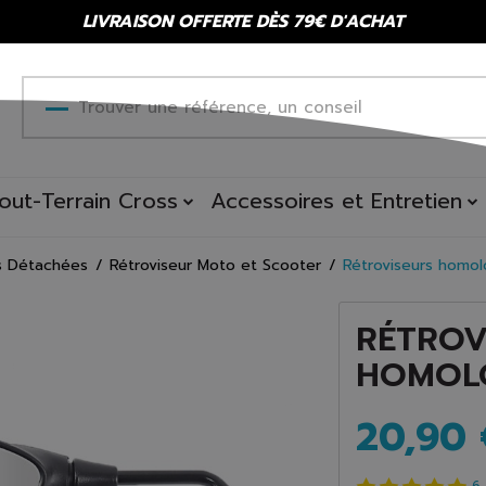
LIVRAISON OFFERTE DÈS 79€ D'ACHAT
out-Terrain Cross
Accessoires et Entretien
s Détachées
Rétroviseur Moto et Scooter
Rétroviseurs homo
RÉTROV
HOMOL
20,90 