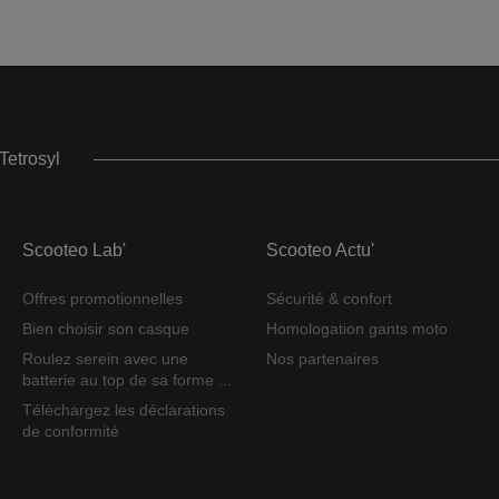
Tetrosyl
Scooteo Lab'
Scooteo Actu'
Offres promotionnelles
Sécurité & confort
Bien choisir son casque
Homologation gants moto
Roulez serein avec une
Nos partenaires
batterie au top de sa forme ...
Téléchargez les déclarations
de conformité