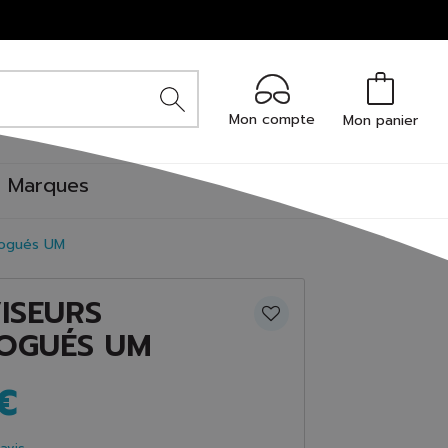
Mon compte
Mon panier
Marques
logués UM
ISEURS
OGUÉS UM
€