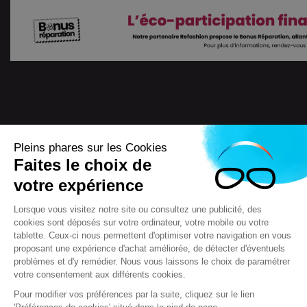
Pleins phares sur les Cookies
Faites le choix de
4.7
/
5
votre expérience
7722
Avis
Lorsque vous visitez notre site ou consultez une publicité, des
cookies sont déposés sur votre ordinateur, votre mobile ou votre
tablette. Ceux-ci nous permettent d'optimiser votre navigation en vous
proposant une expérience d'achat améliorée, de détecter d'éventuels
Scooteo 2018
Mentions légales
problèmes et d'y remédier. Nous vous laissons le choix de paramétrer
votre consentement aux différents cookies.
Conditions générales de vente (CGV)
F.A.Q & questions
Crédits
Pour modifier vos préférences par la suite, cliquez sur le lien
Contact
Règlement jeux concours