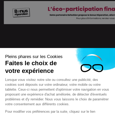
Pleins phares sur les Cookies
Faites le choix de
4.7
/
5
votre expérience
7722
Avis
Lorsque vous visitez notre site ou consultez une publicité, des
cookies sont déposés sur votre ordinateur, votre mobile ou votre
tablette. Ceux-ci nous permettent d'optimiser votre navigation en vous
proposant une expérience d'achat améliorée, de détecter d'éventuels
Scooteo 2018
Mentions légales
problèmes et d'y remédier. Nous vous laissons le choix de paramétrer
votre consentement aux différents cookies.
Conditions générales de vente (CGV)
F.A.Q & questions
Crédits
Contact
Règlement jeux concours
Pour modifier vos préférences par la suite, cliquez sur le lien