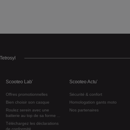
Tetrosyl
Scooteo Lab'
Scooteo Actu'
Offres promotionnelles
Sécurité & confort
Bien choisir son casque
Homologation gants moto
Roulez serein avec une
Nos partenaires
batterie au top de sa forme ...
Téléchargez les déclarations
de conformité