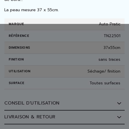
La peau mesure 37 x 55cm.
Auto Pratic
MARQUE
TN22501
RÉFÉRENCE
37x55cm
DIMENSIONS
sans traces
FINITION
Séchage/ finition
UTILISATION
Toutes surfaces
SURFACE
CONSEIL D'UTILISATION
LIVRAISON & RETOUR