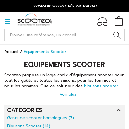
LIVRAISON OFFERTE DÈS 79€ D'ACHAT
Accueil
Equipements Scooter
EQUIPEMENTS SCOOTER
Scooteo propose un large choix d'équipement scooter pour
tout les goûts et toutes les saisons, pour les femmes et
pour les hommes. Que ce soit pour des
blousons scooter
hiver, été, mi-saison et femme en passant par les
gants
Voir plus
scooter
homologués et des
manchons et tablier de
protection
, vous êtes sûr de trouver votre bonheur !
Les gants scooter homologués sont, depuis 2016 en France,
CATEGORIES
un équipement obligatoire pour la conduite à deux roues.
Gants de scooter homologués (7)
Sur Scooteo, tous nos gants sont homologués et répondent
à la norme en vigeur NF EN 13594 : 2016 (1KP).
Blousons Scooter (14)