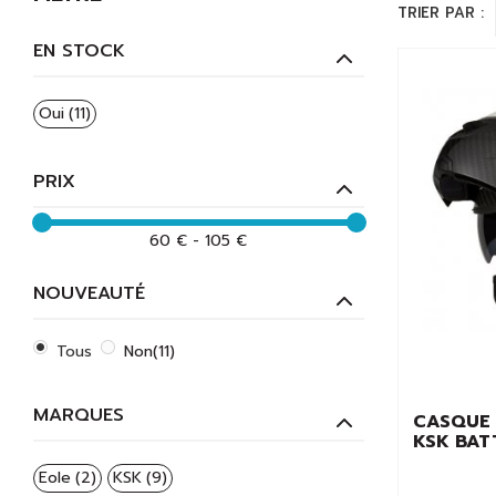
adaptés à votre équipement actuel. Pour une question de sé
TRIER PAR :
EN STOCK
Oui
(11)
PRIX
60 € - 105 €
NOUVEAUTÉ
Tous
Non
(11)
MARQUES
CASQUE
KSK BAT
Eole
(2)
KSK
(9)