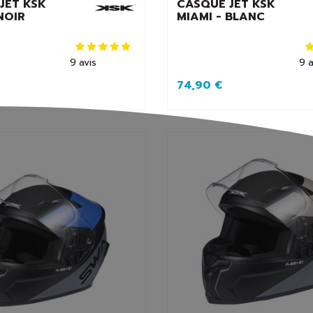
JET KSK
CASQUE JET KSK
NOIR
MIAMI - BLANC
9
avis
9
a
74,90 €