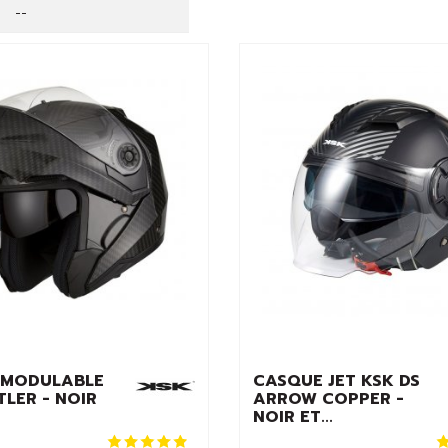
curité, n'oubliez pas d'anticiper le changement de votre écran 
--
 MODULABLE
CASQUE JET KSK DS
TLER - NOIR
ARROW COPPER -
NOIR ET...