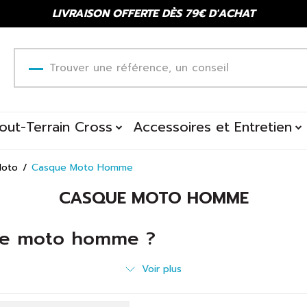
LIVRAISON OFFERTE DÈS 79€ D'ACHAT
out-Terrain Cross
Accessoires et Entretien
Moto
Casque Moto Homme
CASQUE MOTO HOMME
que moto homme ?
gué et à prix intéressant ? Scooteo a sélectionné pour vous les 
Voir plus
 donc rapidement un casque répondant parfaitement à vos besoin
cru sur les longs trajets,
casque jet
pour la conduite urbaine 
 serait rien sans une bonne
visière de protection
, nous mettons ég