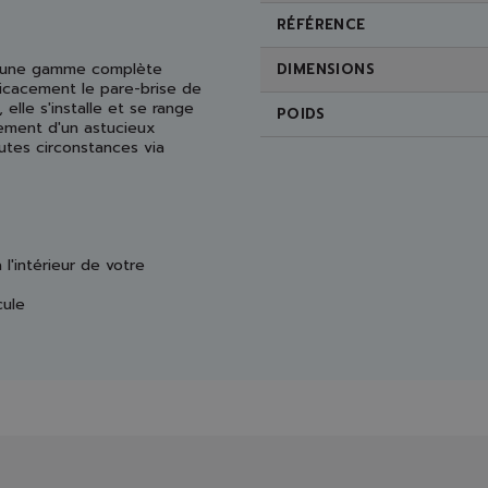
RÉFÉRENCE
ose une gamme complète
DIMENSIONS
icacement le pare-brise de
 elle s'installe et se range
POIDS
lement d'un astucieux
utes circonstances via
l'intérieur de votre
cule