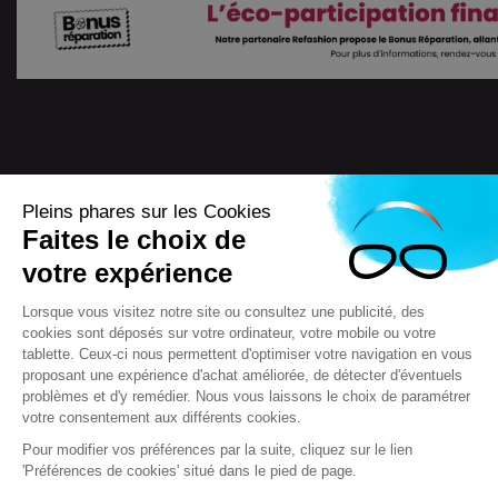
Pleins phares sur les Cookies
Faites le choix de
4.7
/
5
votre expérience
7722
Avis
Lorsque vous visitez notre site ou consultez une publicité, des
cookies sont déposés sur votre ordinateur, votre mobile ou votre
tablette. Ceux-ci nous permettent d'optimiser votre navigation en vous
proposant une expérience d'achat améliorée, de détecter d'éventuels
Scooteo 2018
Mentions légales
problèmes et d'y remédier. Nous vous laissons le choix de paramétrer
votre consentement aux différents cookies.
Conditions générales de vente (CGV)
F.A.Q & questions
Crédits
Contact
Règlement jeux concours
Pour modifier vos préférences par la suite, cliquez sur le lien
'Préférences de cookies' situé dans le pied de page.
Réglementation relative à la protection et à l'utilisation des
données à caractère personnel (RGPD)