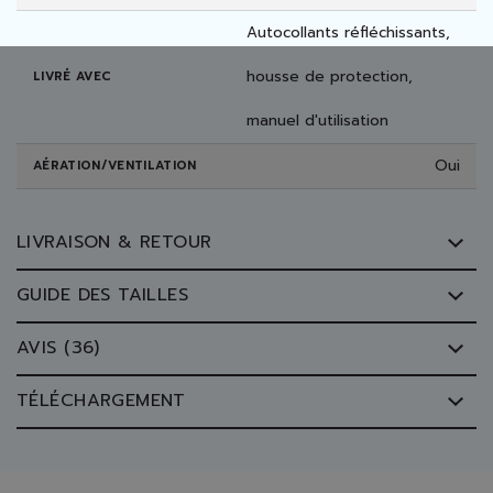
Autocollants réfléchissants,
housse de protection,
LIVRÉ AVEC
manuel d'utilisation
Oui
AÉRATION/VENTILATION
LIVRAISON & RETOUR
GUIDE DES TAILLES
AVIS (36)
TÉLÉCHARGEMENT