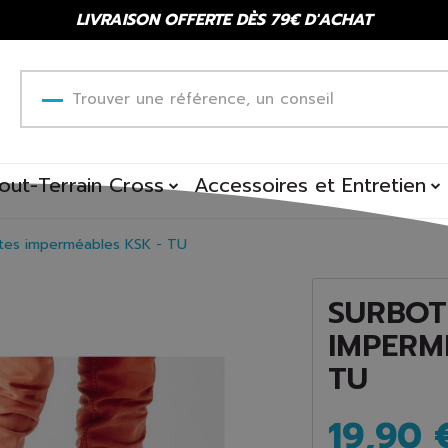
LIVRAISON OFFERTE DÈS 79€ D'ACHAT
out-Terrain Cross
Accessoires et Entretien
tes imperméables KSK - TU
SURBOT
IMPERM
TU
19,90 