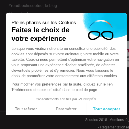
#roadbookscooteo, le blog
On parle de nous
Nos marques
Pleins phares sur les Cookies
Faites le choix de
Eco-participation
votre expérience
Lorsque vous visitez notre site ou consultez une publicité, des
cookies sont déposés sur votre ordinateur, votre mobile ou votre
tablette. Ceux-ci nous permettent d'optimiser votre navigation en
vous proposant une expérience d'achat améliorée, de détecter
d'éventuels problèmes et d'y remédier. Nous vous laissons le
choix de paramétrer votre consentement aux différents cookies.
Pour modifier vos préférences par la suite, cliquez sur le lien
'Préférences de cookies' situé dans le pied de page.
Consentements certifiés par
Tout refuser
Paramétrer
Tout accepter
Plateforme de Gestion du Consentement : Personnalisez vos Options
Axeptio consent
Scooteo 2018
Mentions lé
Notre plateforme vous permet d'adapter et de gérer vos paramètres de conf
Réglementation rel