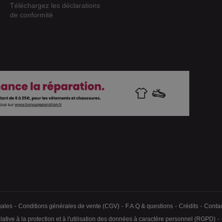
Téléchargez les déclarations
de conformité
gales
Conditions générales de vente (CGV)
F.A.Q & questions
Crédits
Contac
identialité, en garantissant la conformité avec les réglementations. Personn
ative à la protection et à l'utilisation des données à caractère personnel (RGPD)