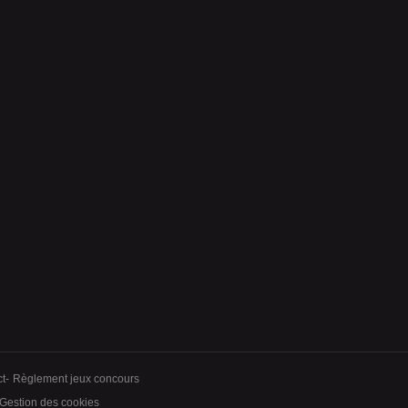
t
Règlement jeux concours
alisez vos préférences pour contrôler la manière dont vos informations sont m
Gestion des cookies