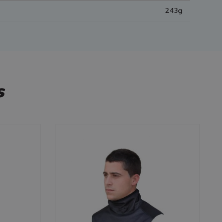
243g
s