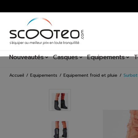
Nouveautés
Casques
Equipements
T
Accueil
Equipements
Equipement froid et pluie
Surbot