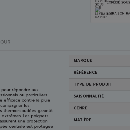
EXPÉDIÉ SOU
LIVRAISON RA
TOUR
MARQUE
RÉFÉRENCE
TYPE DE PRODUIT
 pour répondre aux
sionnels ou particuliers.
SAISONNALITÉ
e efficace contre la pluie
accompagner les
GENRE
s thermo-soudées garantit
 extrêmes. Les poignets
MATIÈRE
t assurent une protection
ippée centrale est protégée